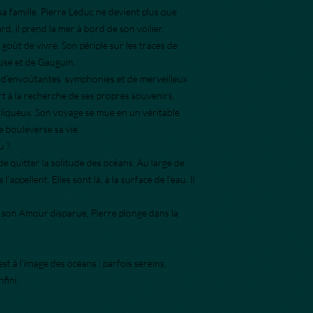
validation du panier (
sa famille, Pierre Leduc ne devient plus que
Mondial Relay).
rd, il prend la mer à bord de son voilier,
goût de vivre. Son périple sur les traces de
use et de Gauguin,
ar d’envoûtantes symphonies et de merveilleux
part à la recherche de ses propres souvenirs.
liqueux. Son voyage se mue en un véritable
e bouleverse sa vie.
u ?
de quitter la solitude des océans. Au large de
 l’appellent. Elles sont là, à la surface de l’eau. Il
, son Amour disparue, Pierre plonge dans la
st à l’image des océans : parfois sereins,
fini.