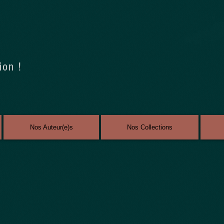
ion !
Nos Auteur(e)s
Nos Collections