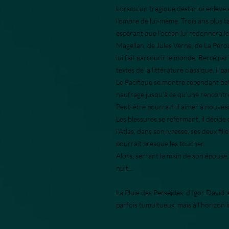
Lorsqu’un tragique destin lui enlève 
l’ombre de lui-même. Trois ans plus ta
espérant que l’océan lui redonnera le 
Magellan, de Jules Verne, de La Péro
lui fait parcourir le monde. Bercé p
textes de la littérature classique, il 
Le Pacifique se montre cependant bel
naufrage jusqu’à ce qu’une rencontr
Peut-être pourra-t-il aimer à nouvea
Les blessures se refermant, il décide 
l’Atlas, dans son ivresse, ses deux filles
pourrait presque les toucher.
Alors, serrant la main de son épouse
nuit…
La Pluie des Perséides, d’Igor David, e
parfois tumultueux, mais à l’horizon in